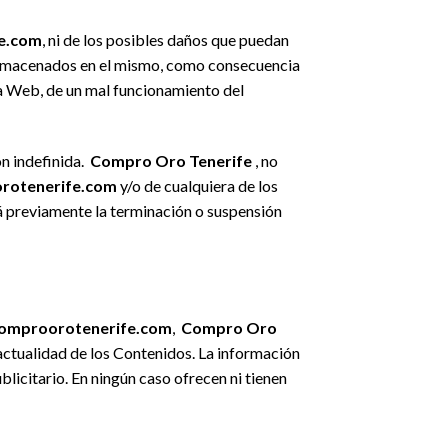
fe.com
, ni de los posibles daños que puedan
 almacenados en el mismo, como consecuencia
 la Web, de un mal funcionamiento del
ón indefinida.
Compro Oro Tenerife
, no
orotenerife.com
y/o de cualquiera de los
á previamente la terminación o suspensión
comproorotenerife.com
,
Compro Oro
o actualidad de los Contenidos. La información
licitario. En ningún caso ofrecen ni tienen