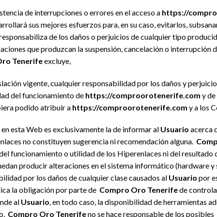
istencia de interrupciones o errores en el acceso a
https://compr
rollará sus mejores esfuerzos para, en su caso, evitarlos, subsanar
responsabiliza de los daños o perjuicios de cualquier tipo produci
ciones que produzcan la suspensión, cancelación o interrupción del
ro Tenerife
excluye,
lación vigente, cualquier responsabilidad por los daños y perjuic
lidad del funcionamiento de
https://comproorotenerife.com
y de 
iera podido atribuir a
https://comproorotenerife.com
y a los 
 en esta Web es exclusivamente la de informar al
Usuario
acerca d
enlaces no constituyen sugerencia ni recomendación alguna.
Compr
el funcionamiento o utilidad de los Hiperenlaces ni del resultado d
uedan producir alteraciones en el sistema informático (hardware y 
bilidad por los daños de cualquier clase causados al
Usuario
por e
ica la obligación por parte de
Compro Oro Tenerife
de controlar
nde al
Usuario
, en todo caso, la disponibilidad de herramientas a
to,
Compro Oro Tenerife
no se hace responsable de los posibles