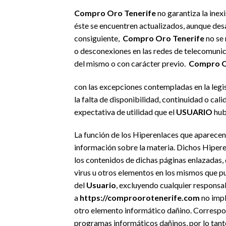
Compro Oro Tenerife
no garantiza la inex
éste se encuentren actualizados, aunque desar
consiguiente,
Compro Oro Tenerife
no se 
o desconexiones en las redes de telecomunica
del mismo o con carácter previo.
Compro O
con las excepciones contempladas en la legis
la falta de disponibilidad, continuidad o ca
expectativa de utilidad que el
USUARIO
hub
La función de los Hiperenlaces que aparecen
información sobre la materia. Dichos Hiper
los contenidos de dichas páginas enlazadas, d
virus u otros elementos en los mismos que p
del
Usuario
, excluyendo cualquier responsa
a
https://comproorotenerife.com
no impl
otro elemento informático dañino. Correspo
programas informáticos dañinos, por lo tan