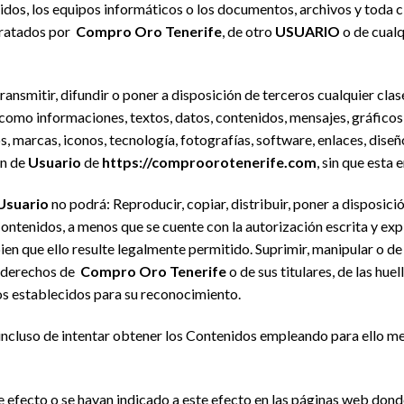
enidos, los equipos informáticos o los documentos, archivos y toda
tratados por
Compro Oro Tenerife
, de otro
USUARIO
o de cualq
ansmitir, difundir o poner a disposición de terceros cualquier cla
s como informaciones, textos, datos, contenidos, mensajes, gráficos
, marcas, iconos, tecnología, fotografías, software, enlaces, diseñ
ón de
Usuario
de
https://comproorotenerife.com
, sin que esta
Usuario
no podrá: Reproducir, copiar, distribuir, poner a disposic
ontenidos, a menos que se cuente con la autorización escrita y exp
ien que ello resulte legalmente permitido. Suprimir, manipular o de 
e derechos de
Compro Oro Tenerife
o de sus titulares, de las hue
os establecidos para su reconocimiento.
ncluso de intentar obtener los Contenidos empleando para ello me
te efecto o se hayan indicado a este efecto en las páginas web dond