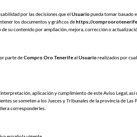
abilidad por las decisiones que el
Usuario
pueda tomar basado en
ontener los documentos y gráficos de
https://comproorotenerif
 de su contenido por ampliación, mejora, corrección o actualizaci
or parte de
Compro Oro Tenerife
al
Usuario
realizados por cua
 interpretación, aplicación y cumplimiento de este Aviso Legal, a
inientes se someten a los Jueces y Tribunales de la provincia de La
diera corresponderles.
iva española vigente.