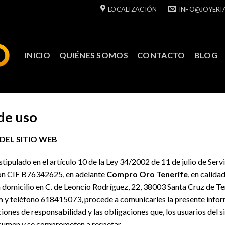
LOCALIZACIÓN
INFO@JOYERI
INICIO
QUIÉNES SOMOS
CONTACTO
BLOG
de uso
DEL SITIO WEB
ipulado en el artículo 10 de la Ley 34/2002 de 11 de julio de Servi
con CIF B76342625, en adelante
Compro Oro Tenerife
, en calidad
n domicilio en C. de Leoncio Rodríguez, 22, 38003 Santa Cruz de Te
m
y teléfono 618415073, procede a comunicarles la presente infor
ciones de responsabilidad y las obligaciones que, los usuarios del 
asumen y se comprometen a respetar.