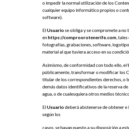
o impedir la normal utilización de los Cont
cualquier equipo informático propios o con
software).
El
Usuario
se obliga y se compromete a no tr
en
https://comproorotenerife.com
, tale
fotografías, grabaciones, software, logotipos
material al que tuviera acceso en su condici
Asimismo, de conformidad con todo ello, el
públicamente, transformar o modificar los C
titular de los correspondientes derechos, o b
demás datos identificativos de la reserva d
agua, o de cualesquiera otros medios técnic
El
Usuario
deberá abstenerse de obtener e i
según los
casos, se hayan puesto a su disposición a es