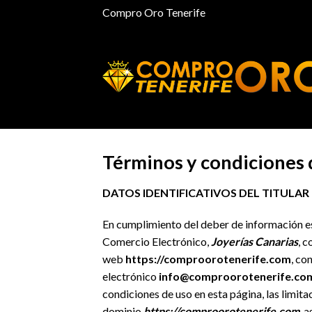
Skip
Compro Oro Tenerife
to
content
Términos y condiciones 
DATOS IDENTIFICATIVOS DEL TITULAR 
En cumplimiento del deber de información est
Comercio Electrónico,
Joyerías Canarias
, 
web
https://comproorotenerife.com
, co
electrónico
info@comproorotenerife.co
condiciones de uso en esta página, las limita
dominio
https://comproorotenerife.com
, 