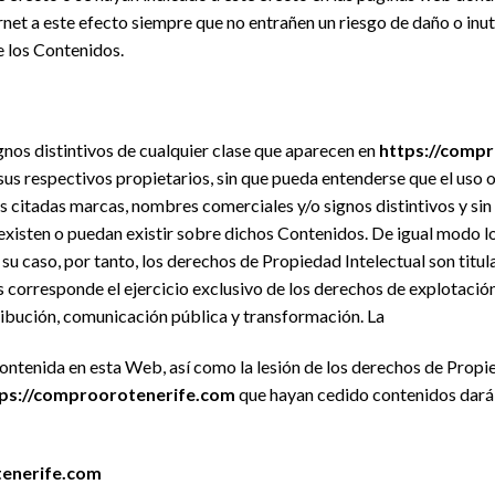
net a este efecto siempre que no entrañen un riesgo de daño o inut
de los Contenidos.
nos distintivos de cualquier clase que aparecen en
https://comp
 sus respectivos propietarios, sin que pueda entenderse que el uso 
s citadas marcas, nombres comerciales y/o signos distintivos y si
existen o puedan existir sobre dichos Contenidos. De igual modo l
n su caso, por tanto, los derechos de Propiedad Intelectual son titu
s corresponde el ejercicio exclusivo de los derechos de explotació
ribución, comunicación pública y transformación. La
contenida en esta Web, así como la lesión de los derechos de Propi
ps://comproorotenerife.com
que hayan cedido contenidos dará 
tenerife.com